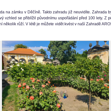
a na zámku v Děčíně. Takto zahradu již neuvidíte. Zahrada b
ový vzhled se přiblížil původnímu uspořádání před 100 lety. Z 
ní několik růží. V létě je můžete vidět kvést v naší Zahradě A